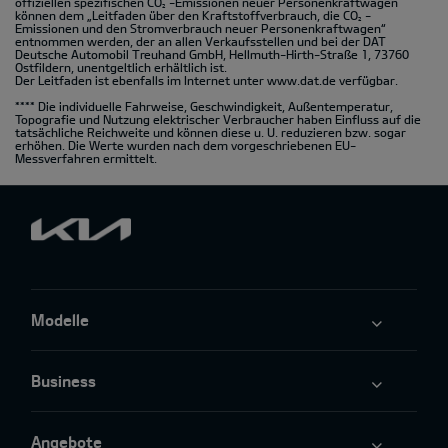
offiziellen spezifischen CO
-Emissionen neuer Personenkraftwagen
2
können dem „Leitfaden über den Kraftstoffverbrauch, die CO
-
2
Emissionen und den Stromverbrauch neuer Personenkraftwagen“
entnommen werden, der an allen Verkaufsstellen und bei der DAT
Deutsche Automobil Treuhand GmbH, Hellmuth-Hirth-Straße 1, 73760
Ostfildern, unentgeltlich erhältlich ist.
Der Leitfaden ist ebenfalls im Internet unter
www.dat.de
verfügbar.
**** Die individuelle Fahrweise, Geschwindigkeit, Außentemperatur,
Topografie und Nutzung elektrischer Verbraucher haben Einfluss auf die
tatsächliche Reichweite und können diese u. U. reduzieren bzw. sogar
erhöhen. Die Werte wurden nach dem vorgeschriebenen EU-
Messverfahren ermittelt.
Modelle
Business
Angebote