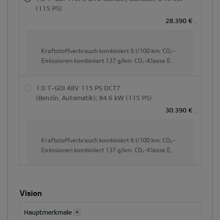
Gesamtpreis
(115 PS)
und
28.390 €
.
der
Hauptinhaltsbereich
dynamisch
Kraftstoffverbrauch kombiniert
6 l/100 km;
CO₂-
Emissionen kombiniert
137 g/km.
CO₂-Klasse
E.
aktualisiert
1.0 T-GDI 48V 115 PS DCT7
(Benzin, Automatik); 84.6 kW (115 PS)
30.390 €
.
Kraftstoffverbrauch kombiniert
6 l/100 km;
CO₂-
Emissionen kombiniert
137 g/km.
CO₂-Klasse
E.
Vision
Hauptmerkmale