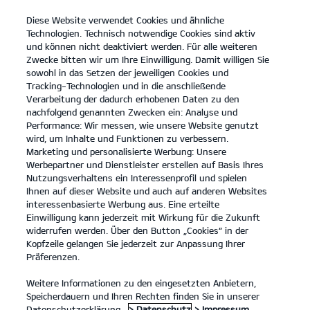
Diese Website verwendet Cookies und ähnliche
open
Technologien. Technisch notwendige Cookies sind aktiv
menu
und können nicht deaktiviert werden. Für alle weiteren
KONTAKT
Zwecke bitten wir um Ihre Einwilligung. Damit willigen Sie
sowohl in das Setzen der jeweiligen Cookies und
Tracking-Technologien und in die anschließende
KONFIGURATOR
Verarbeitung der dadurch erhobenen Daten zu den
nachfolgend genannten Zwecken ein: Analyse und
Performance: Wir messen, wie unsere Website genutzt
KONFIGURATOR
wird, um Inhalte und Funktionen zu verbessern.
Marketing und personalisierte Werbung: Unsere
Werbepartner und Dienstleister erstellen auf Basis Ihres
Gesamtpreis (UVP)**:
28.390 €
Nutzungsverhaltens ein Interessenprofil und spielen
Ihnen auf dieser Website und auch auf anderen Websites
interessenbasierte Werbung aus. Eine erteilte
1. Ausstattung
Einwilligung kann jederzeit mit Wirkung für die Zukunft
widerrufen werden. Über den Button „Cookies“ in der
Kopfzeile gelangen Sie jederzeit zur Anpassung Ihrer
Präferenzen.
Weitere Informationen zu den eingesetzten Anbietern,
VORNE
HINTEN
Speicherdauern und Ihren Rechten finden Sie in unserer
Datenschutzerklärung.
> Datenschutz
> Impressum